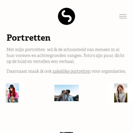
Portretten
Met mijn portretten wil ik de schoonheid van mensen in al
hun vormen en achtergronden vangen. Foto's zijn puur, dicht
op de huid en vertellen een verhaal.
Daarnaast maak ik ook
zakelijke portretten
voor organisaties.