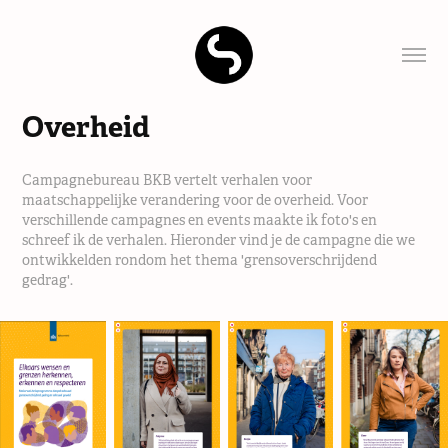
Overheid
Campagnebureau BKB vertelt verhalen voor
maatschappelijke verandering voor de overheid. Voor
verschillende campagnes en events maakte ik foto's en
schreef ik de verhalen. Hieronder vind je de campagne die we
ontwikkelden rondom het thema 'grensoverschrijdend
gedrag'.