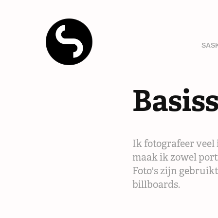
SAS
Basis
Ik fotografeer veel
maak ik zowel portr
Foto's zijn gebruik
billboards.